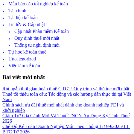
Mẫu báo cáo tốt nghiệp kế toán
Tài chính
Tài liệu kế toán
Tin tức & Cập nhật
Cập nhật Phần mềm Kế toán
Quy định thuế mới nhất
Thông tư nghị định mới
Tự học kế toán thuế
Uncategorized
Việc làm kế toán
Footer
Bài viết mới nhất
Rút ngắn thời gian hoàn thuế GTGT: Quy trình và thủ tục mới nhất
Thuế tối thiểu toàn cầu: Tác động và các hướng dẫn thực thi tại Việt
Nam
Chính sách ưu đãi thuế mới nhất dành cho doanh nghiệp FDI và
khởi nghiệp
Giảm Trừ Gia Cảnh Mới Và Thuế TNCN Áp Dụng Kỳ Tính Thuế
2026
Chế Độ Kế Toán Doanh Nghiệp Mới Theo Thông Tư 99/2025/TT-
BTC Từ 2026