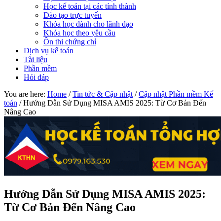
Học kế toán tại các tỉnh thành
Đào tạo trực tuyến
Khóa học dành cho lãnh đạo
Khóa học theo yêu cầu
Ôn thi chứng chỉ
Dịch vụ kế toán
Tài liệu
Phần mềm
Hỏi đáp
You are here:
Home
/
Tin tức & Cập nhật
/
Cập nhật Phần mềm Kế
toán
/
Hướng Dẫn Sử Dụng MISA AMIS 2025: Từ Cơ Bản Đến
Nâng Cao
Hướng Dẫn Sử Dụng MISA AMIS 2025:
Từ Cơ Bản Đến Nâng Cao