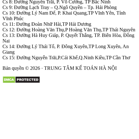
Cs 8: Đường Nguyễn Trãi, P. Võ Cường, TP Bắc Ninh
Cs 9: Đường Lạch Tray – Q.Ngô Quyền – Tp. Hải Phòng
Cs 10: Đường Lý Nam Đế, P. Khai Quang,TP Vĩnh Yên, Tỉnh
Vĩnh Phúc
Cs 11: Đường Đoàn Nhữ Hài,TP Hải Dương
Cs 12: Đường Hoàng Văn Thụ,P Hoàng Văn Thụ,TP Thái Nguyên
Cs 13: Đường Hà Huy Giáp, P. Quyết Thắng, TP. Biên Hòa, Đồng
Nai
Cs 14: Đường Lý Thái Tổ, P. Đông Xuyên,TP Long Xuyên, An
Giang
Cs 15: Đường Nguyễn Trãi,P.Cái Khế,Q.Ninh Kiều,TP Cần Thơ
Bản quyền © 2026 · TRUNG TÂM KẾ TOÁN HÀ NỘI