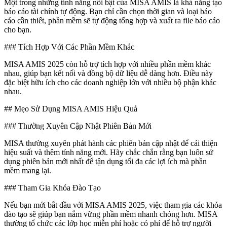
Một trong những tính năng nổi bật của MISA AMIS là khả năng tạo
báo cáo tài chính tự động. Bạn chỉ cần chọn thời gian và loại báo
cáo cần thiết, phần mềm sẽ tự động tổng hợp và xuất ra file báo cáo
cho bạn.
### Tích Hợp Với Các Phần Mềm Khác
MISA AMIS 2025 còn hỗ trợ tích hợp với nhiều phần mềm khác
nhau, giúp bạn kết nối và đồng bộ dữ liệu dễ dàng hơn. Điều này
đặc biệt hữu ích cho các doanh nghiệp lớn với nhiều bộ phận khác
nhau.
## Mẹo Sử Dụng MISA AMIS Hiệu Quả
### Thường Xuyên Cập Nhật Phiên Bản Mới
MISA thường xuyên phát hành các phiên bản cập nhật để cải thiện
hiệu suất và thêm tính năng mới. Hãy chắc chắn rằng bạn luôn sử
dụng phiên bản mới nhất để tận dụng tối đa các lợi ích mà phần
mềm mang lại.
### Tham Gia Khóa Đào Tạo
Nếu bạn mới bắt đầu với MISA AMIS 2025, việc tham gia các khóa
đào tạo sẽ giúp bạn nắm vững phần mềm nhanh chóng hơn. MISA
thường tổ chức các lớp học miễn phí hoặc có phí để hỗ trợ người