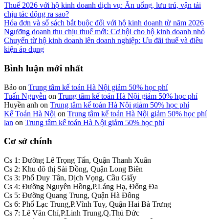
Thuế 2026 với hộ kinh doanh dịch vụ: Ăn uống, lưu trú, vận tải
chịu tác động ra sao?
Hóa đơn và sổ sách bắt buộc đối với hộ kinh doanh từ năm 2026
Ngưỡng doanh thu chịu thuế mới: Cơ hội cho hộ kinh doanh nhỏ
Chuyển từ hộ kinh doanh lên doanh nghiệp: Ưu đãi thuế và điều
kiện áp dụng
Bình luận mới nhất
Bảo
on
Trung tâm kế toán Hà Nội giảm 50% học phí
Tuấn Nguyễn
on
Trung tâm kế toán Hà Nội giảm 50% học phí
Huyền anh
on
Trung tâm kế toán Hà Nội giảm 50% học phí
Kế Toán Hà Nội
on
Trung tâm kế toán Hà Nội giảm 50% học phí
lan
on
Trung tâm kế toán Hà Nội giảm 50% học phí
Cơ sở chính
Cs 1: Đường Lê Trọng Tấn, Quận Thanh Xuân
Cs 2: Khu đô thị Sài Đồng, Quận Long Biên
Cs 3: Phố Duy Tân, Dịch Vọng, Cầu Giấy
Cs 4: Đường Nguyên Hồng,P.Láng Hạ, Đống Đa
Cs 5: Đường Quang Trung, Quận Hà Đông
Cs 6: Phố Lạc Trung,P.Vĩnh Tuy, Quận Hai Bà Trưng
Cs 7: Lê Văn Chí,P.Linh Trung,Q.Thủ Đức