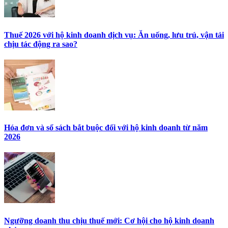
Thuế 2026 với hộ kinh doanh dịch vụ: Ăn uống, lưu trú, vận tải
chịu tác động ra sao?
Hóa đơn và sổ sách bắt buộc đối với hộ kinh doanh từ năm
2026
Ngưỡng doanh thu chịu thuế mới: Cơ hội cho hộ kinh doanh