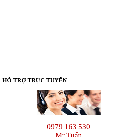
Primary
HỖ TRỢ TRỰC TUYẾN
Sidebar
0979 163 530
Mr Tuấn