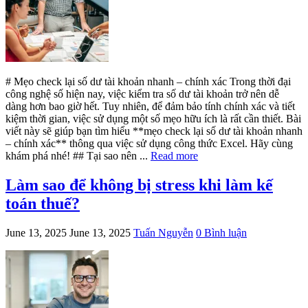
# Mẹo check lại số dư tài khoản nhanh – chính xác Trong thời đại
công nghệ số hiện nay, việc kiểm tra số dư tài khoản trở nên dễ
dàng hơn bao giờ hết. Tuy nhiên, để đảm bảo tính chính xác và tiết
kiệm thời gian, việc sử dụng một số mẹo hữu ích là rất cần thiết. Bài
viết này sẽ giúp bạn tìm hiểu **mẹo check lại số dư tài khoản nhanh
– chính xác** thông qua việc sử dụng công thức Excel. Hãy cùng
khám phá nhé! ## Tại sao nên ...
Read more
Làm sao để không bị stress khi làm kế
toán thuế?
June 13, 2025
June 13, 2025
Tuấn Nguyễn
0 Bình luận