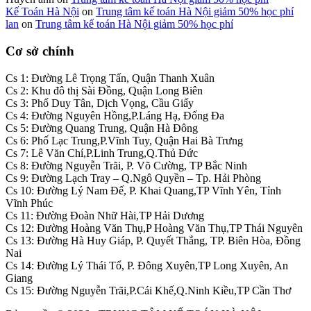
Kế Toán Hà Nội
on
Trung tâm kế toán Hà Nội giảm 50% học phí
lan
on
Trung tâm kế toán Hà Nội giảm 50% học phí
Cơ sở chính
Cs 1: Đường Lê Trọng Tấn, Quận Thanh Xuân
Cs 2: Khu đô thị Sài Đồng, Quận Long Biên
Cs 3: Phố Duy Tân, Dịch Vọng, Cầu Giấy
Cs 4: Đường Nguyên Hồng,P.Láng Hạ, Đống Đa
Cs 5: Đường Quang Trung, Quận Hà Đông
Cs 6: Phố Lạc Trung,P.Vĩnh Tuy, Quận Hai Bà Trưng
Cs 7: Lê Văn Chí,P.Linh Trung,Q.Thủ Đức
Cs 8: Đường Nguyễn Trãi, P. Võ Cường, TP Bắc Ninh
Cs 9: Đường Lạch Tray – Q.Ngô Quyền – Tp. Hải Phòng
Cs 10: Đường Lý Nam Đế, P. Khai Quang,TP Vĩnh Yên, Tỉnh
Vĩnh Phúc
Cs 11: Đường Đoàn Nhữ Hài,TP Hải Dương
Cs 12: Đường Hoàng Văn Thụ,P Hoàng Văn Thụ,TP Thái Nguyên
Cs 13: Đường Hà Huy Giáp, P. Quyết Thắng, TP. Biên Hòa, Đồng
Nai
Cs 14: Đường Lý Thái Tổ, P. Đông Xuyên,TP Long Xuyên, An
Giang
Cs 15: Đường Nguyễn Trãi,P.Cái Khế,Q.Ninh Kiều,TP Cần Thơ