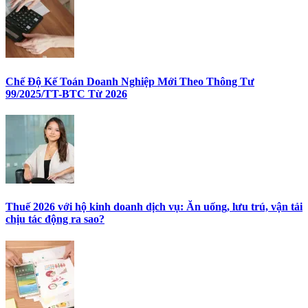
Chế Độ Kế Toán Doanh Nghiệp Mới Theo Thông Tư
99/2025/TT-BTC Từ 2026
Thuế 2026 với hộ kinh doanh dịch vụ: Ăn uống, lưu trú, vận tải
chịu tác động ra sao?