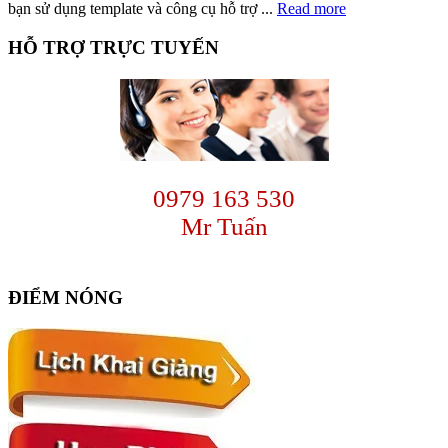
bạn sử dụng template và công cụ hỗ trợ ...
Read more
Primary
HỖ TRỢ TRỰC TUYẾN
Sidebar
0979 163 530
Mr Tuấn
ĐIỂM NÓNG