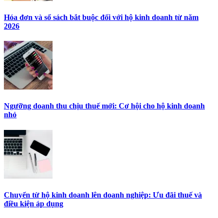
Hóa đơn và sổ sách bắt buộc đối với hộ kinh doanh từ năm
2026
Ngưỡng doanh thu chịu thuế mới: Cơ hội cho hộ kinh doanh
nhỏ
Chuyển từ hộ kinh doanh lên doanh nghiệp: Ưu đãi thuế và
điều kiện áp dụng