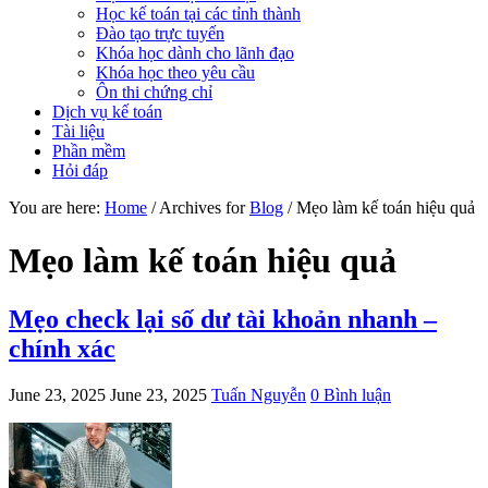
Học kế toán tại các tỉnh thành
Đào tạo trực tuyến
Khóa học dành cho lãnh đạo
Khóa học theo yêu cầu
Ôn thi chứng chỉ
Dịch vụ kế toán
Tài liệu
Phần mềm
Hỏi đáp
You are here:
Home
/
Archives for
Blog
/
Mẹo làm kế toán hiệu quả
Mẹo làm kế toán hiệu quả
Mẹo check lại số dư tài khoản nhanh –
chính xác
June 23, 2025
June 23, 2025
Tuấn Nguyễn
0 Bình luận