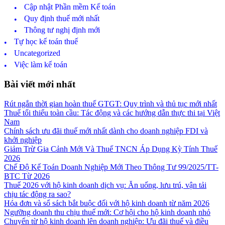
Cập nhật Phần mềm Kế toán
Quy định thuế mới nhất
Thông tư nghị định mới
Tự học kế toán thuế
Uncategorized
Việc làm kế toán
Footer
Bài viết mới nhất
Rút ngắn thời gian hoàn thuế GTGT: Quy trình và thủ tục mới nhất
Thuế tối thiểu toàn cầu: Tác động và các hướng dẫn thực thi tại Việt
Nam
Chính sách ưu đãi thuế mới nhất dành cho doanh nghiệp FDI và
khởi nghiệp
Giảm Trừ Gia Cảnh Mới Và Thuế TNCN Áp Dụng Kỳ Tính Thuế
2026
Chế Độ Kế Toán Doanh Nghiệp Mới Theo Thông Tư 99/2025/TT-
BTC Từ 2026
Thuế 2026 với hộ kinh doanh dịch vụ: Ăn uống, lưu trú, vận tải
chịu tác động ra sao?
Hóa đơn và sổ sách bắt buộc đối với hộ kinh doanh từ năm 2026
Ngưỡng doanh thu chịu thuế mới: Cơ hội cho hộ kinh doanh nhỏ
Chuyển từ hộ kinh doanh lên doanh nghiệp: Ưu đãi thuế và điều