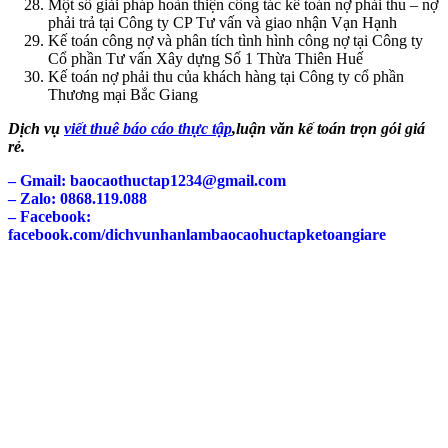
Một số giải pháp hoàn thiện công tác kế toán nợ phải thu – nợ
phải trả tại Công ty CP Tư vấn và giao nhận Vạn Hạnh
Kế toán công nợ và phân tích tình hình công nợ tại Công ty
Cổ phần Tư vấn Xây dựng Số 1 Thừa Thiên Huế
Kế toán nợ phải thu của khách hàng tại Công ty cổ phần
Thương mại Bắc Giang
Dịch vụ
viết thuê báo cáo thực tập
,luận văn kế toán trọn gói giá
rẻ.
– Gmail: baocaothuctap1234@gmail.com
– Zalo: 0868.119.088
– Facebook:
facebook.com/dichvunhanlambaocaohuctapketoangiare