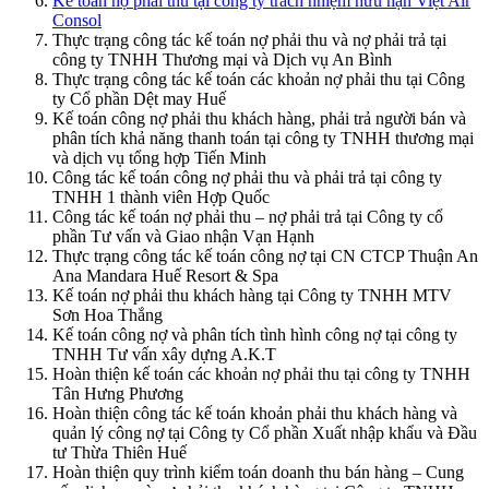
Kế toán nợ phải thu tại công ty trách nhiệm hữu hạn Việt Air
Consol
Thực trạng công tác kế toán nợ phải thu và nợ phải trả tại
công ty TNHH Thương mại và Dịch vụ An Bình
Thực trạng công tác kế toán các khoản nợ phải thu tại Công
ty Cổ phần Dệt may Huế
Kế toán công nợ phải thu khách hàng, phải trả người bán và
phân tích khả năng thanh toán tại công ty TNHH thương mại
và dịch vụ tổng hợp Tiến Minh
Công tác kế toán công nợ phải thu và phải trả tại công ty
TNHH 1 thành viên Hợp Quốc
Công tác kế toán nợ phải thu – nợ phải trả tại Công ty cổ
phần Tư vấn và Giao nhận Vạn Hạnh
Thực trạng công tác kế toán công nợ tại CN CTCP Thuận An
Ana Mandara Huế Resort & Spa
Kế toán nợ phải thu khách hàng tại Công ty TNHH MTV
Sơn Hoa Thắng
Kế toán công nợ và phân tích tình hình công nợ tại công ty
TNHH Tư vấn xây dựng A.K.T
Hoàn thiện kế toán các khoản nợ phải thu tại công ty TNHH
Tân Hưng Phương
Hoàn thiện công tác kế toán khoản phải thu khách hàng và
quản lý công nợ tại Công ty Cổ phần Xuất nhập khẩu và Đầu
tư Thừa Thiên Huế
Hoàn thiện quy trình kiểm toán doanh thu bán hàng – Cung