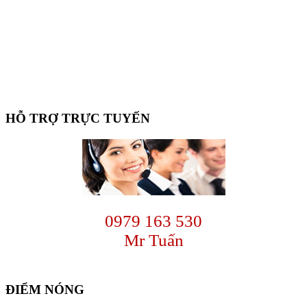
Primary
HỖ TRỢ TRỰC TUYẾN
Sidebar
0979 163 530
Mr Tuấn
ĐIỂM NÓNG