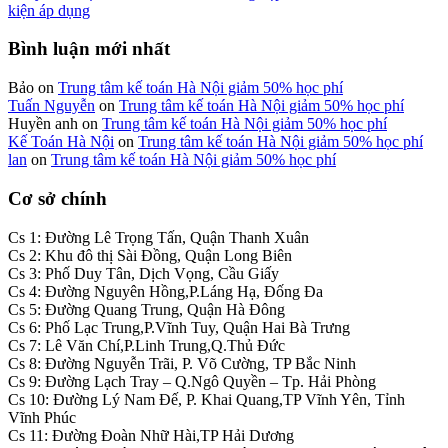
kiện áp dụng
Bình luận mới nhất
Bảo
on
Trung tâm kế toán Hà Nội giảm 50% học phí
Tuấn Nguyễn
on
Trung tâm kế toán Hà Nội giảm 50% học phí
Huyền anh
on
Trung tâm kế toán Hà Nội giảm 50% học phí
Kế Toán Hà Nội
on
Trung tâm kế toán Hà Nội giảm 50% học phí
lan
on
Trung tâm kế toán Hà Nội giảm 50% học phí
Cơ sở chính
Cs 1: Đường Lê Trọng Tấn, Quận Thanh Xuân
Cs 2: Khu đô thị Sài Đồng, Quận Long Biên
Cs 3: Phố Duy Tân, Dịch Vọng, Cầu Giấy
Cs 4: Đường Nguyên Hồng,P.Láng Hạ, Đống Đa
Cs 5: Đường Quang Trung, Quận Hà Đông
Cs 6: Phố Lạc Trung,P.Vĩnh Tuy, Quận Hai Bà Trưng
Cs 7: Lê Văn Chí,P.Linh Trung,Q.Thủ Đức
Cs 8: Đường Nguyễn Trãi, P. Võ Cường, TP Bắc Ninh
Cs 9: Đường Lạch Tray – Q.Ngô Quyền – Tp. Hải Phòng
Cs 10: Đường Lý Nam Đế, P. Khai Quang,TP Vĩnh Yên, Tỉnh
Vĩnh Phúc
Cs 11: Đường Đoàn Nhữ Hài,TP Hải Dương