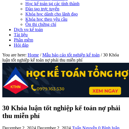
Học kế toán tại các tỉnh thành
Đào tạo trực tuyến
Khóa học dành cho lãnh đạo
Khóa học theo yêu cầu
Ôn thi chứng chỉ
Dịch vụ kế toán
Tài liệu
Phần mềm
Hỏi đáp
You are here:
Home
/
Mẫu báo cáo tốt nghiệp kế toán
/
30 Khóa
luận tốt nghiệp kế toán nợ phải thu miễn phí
30 Khóa luận tốt nghiệp kế toán nợ phải
thu miễn phí
December 2, 2024
December 2, 2024
Tuấn Nguyễn
0 Bình luận