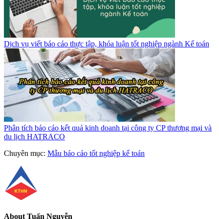
Dịch vụ viết báo cáo thực tập, khóa luận tốt nghiệp ngành Kế toán
Phân tích báo cáo kết quả kinh doanh tại công ty CP thương mại và
du lịch HATRACO
Chuyên mục:
Mẫu báo cáo tốt nghiệp kế toán
About
Tuấn Nguyễn