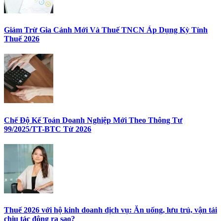
Giảm Trừ Gia Cảnh Mới Và Thuế TNCN Áp Dụng Kỳ Tính
Thuế 2026
Chế Độ Kế Toán Doanh Nghiệp Mới Theo Thông Tư
99/2025/TT-BTC Từ 2026
Thuế 2026 với hộ kinh doanh dịch vụ: Ăn uống, lưu trú, vận tải
chịu tác động ra sao?