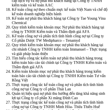
cấp dịch vụ và nợ phải thu khách hàng tại Công ty TNHH
kiểm toán và kế toán AAC
Kế toán công nợ theo chuẩn mực kế toán Việt Nam và chế độ
kế toán doanh nghiệp hiện hành
Kế toán nợ phải thu khách hàng tại Công ty Tae Young Vina
Chemical
Quy trình kiểm toán khoản mục Nợ phải thu khách hàng tại
công ty TNHH Kiểm toán và Thẩm định giá AFA
Kế toán công nợ và phân tích tình hình công nợ tại Công ty
Cổ phần Dược TW Medipharco – Tenamyd
Quy trình kiểm toán khoản mục nợ phải thu khách hàng tại
chi nhánh Công ty TNHH kiểm toán Immanuel – Thực trạng
và giải pháp hoàn thiện
Tìm hiểu công tác kiểm toán nợ phải thu khách hàng trong
kiểm toán báo cáo tài chính tại Công ty TNHH Kiểm toán và
Thẩm định giá AFA
Kiểm toán khoản mục nợ phải thu khách hàng trong kiểm
toán báo cáo tài chính tại Công ty TNHH Kiểm toán Tư vấn
Rồng Việt
Thực trạng công tác kế toán công nợ và phân tích tình hình
công nợ tại Công ty cổ phần Thái Lan
Quản trị hiệu quả nợ phải thu hướng đến tăng khả năng sinh
lợi tại Công ty cổ phần Xi măng Đỉnh Cao
Thực trạng công tác kế toán công nợ và phân tích tình hình
công nợ tại Công ty TNHH Minh Hòa- Thừa Thiên Huế